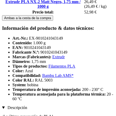
Extrudr PLA NX-2 Matt Negro, 1,75 mm /
26,49 €
1000 g
(26,49 € / kg)
Precio total:
52,98 €
Ambas a la cesta de la compra
Información del producto & datos técnicos:
Art.-Nr.:
EX-9010241043149
Contenido:
1.000 g
EAN:
9010241043149
Fabricante N.º:
9010241043149
Marcas (Fabricantes):
Extrudr
Diámetro:
1,75 mm
Tipos de productos:
Filamentos PLA
Color:
Azul
Compatibilidad:
Bambu Lab AMS*
Color RAL:
RAL 5003
System:
bobina
Temperatura de impresión aconsejada:
200 - 230° C
Temperatura aconsejada para la plataforma térmica:
20 -
60 °C
Descripción