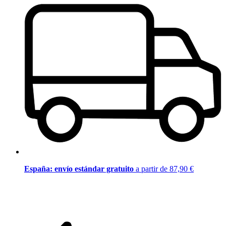
España: envío estándar gratuito
a partir de 87,90 €