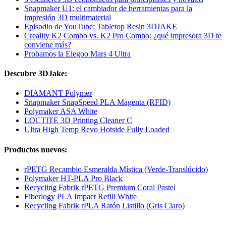
Snapmaker U1: el cambiador de herramientas para la
impresión 3D multimaterial
Episodio de YouTube: Tabletop Resin 3DJAKE
Creality K2 Combo vs. K2 Pro Combo: ¿qué impresora 3D te
conviene más?
Probamos la Elegoo Mars 4 Ultra
Descubre 3DJake:
DIAMANT Polymer
Snapmaker SnapSpeed PLA Magenta (RFID)
Polymaker ASA White
LOCTITE 3D Printing Cleaner C
Ultra High Temp Revo Hotside Fully Loaded
Productos nuevos:
rPETG Recambio Esmeralda Mística (Verde-Translúcido)
Polymaker HT-PLA Pro Black
Recycling Fabrik rPETG Premium Coral Pastel
Fiberlogy PLA Impact Refill White
Recycling Fabrik rPLA Ratón Listillo (Gris Claro)