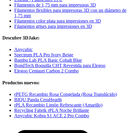
Filamentos de 1,75 mm para impresoras 3D
Filamentos flexibles para impresoras 3D con un diámetro de
1,75 mm
Filamentos color plata para impresiones en 3D
Filamentos grises para impresiones en 3D
Descubre 3DJake:
Anycubic
Spectrum PLA Pro Ivory Beige
Bambu Lab PLA Basic Cobalt Blue
BondTech Boquilla CHT Revestida para Elegoo
Elegoo Centauri Carbon 2 Combo
Productos nuevos:
rPETG Recambio Rosa Congelada (Rosa Translúcido)
BIQU Panda CeraHearth
rPLA Recambio Limón Refrescante (Amarillo)
Recycling Fabrik rPLA Noche Brillante
Anycubic Kobra S1 ACE 2 Pro Combo