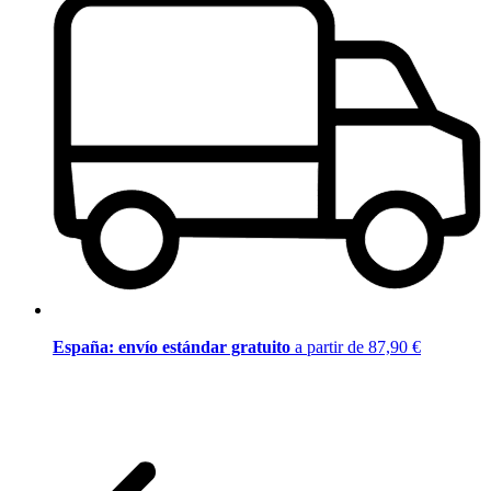
España: envío estándar gratuito
a partir de 87,90 €