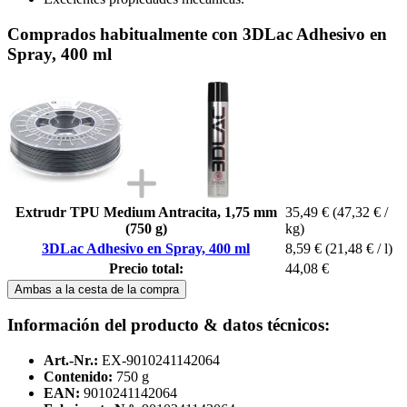
Comprados habitualmente con 3DLac Adhesivo en
Spray, 400 ml
Extrudr TPU Medium Antracita, 1,75 mm
35,49 €
(47,32 € /
(750 g)
kg)
3DLac Adhesivo en Spray, 400 ml
8,59 €
(21,48 € / l)
Precio total:
44,08 €
Ambas a la cesta de la compra
Información del producto & datos técnicos:
Art.-Nr.:
EX-9010241142064
Contenido:
750 g
EAN:
9010241142064