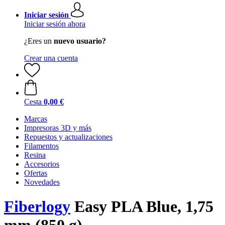
Iniciar sesión
Iniciar sesión ahora
¿Eres un
nuevo usuario?
Crear una cuenta
Cesta
0,00 €
Marcas
Impresoras 3D y más
Repuestos y actualizaciones
Filamentos
Resina
Accesorios
Ofertas
Novedades
Fiberlogy
Easy PLA Blue, 1,75