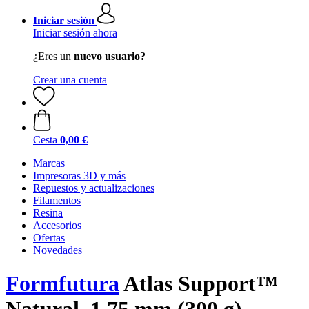
Iniciar sesión
Iniciar sesión ahora
¿Eres un
nuevo usuario?
Crear una cuenta
Cesta
0,00 €
Marcas
Impresoras 3D y más
Repuestos y actualizaciones
Filamentos
Resina
Accesorios
Ofertas
Novedades
Formfutura
Atlas Support™