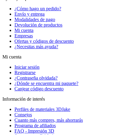
¿Cómo hago un pedido?
Envío y entrega
Modalidades de pago
Devolución de productos
Mi cuenta
Empresas
Ofertas y códigos de descuento
¿Necesitas más ayuda?
Mi cuenta
Iniciar sesión
Registrarse
¿Contraseña olvidada?
¿Dónde se encuentra mi paquete?
Canjear código descuento
Información de interés
Perfiles de materiales 3DJake
Consejos
Cuanto más compres, más ahorrarás
Programa de afiliados
FAQ - Impresión 3D