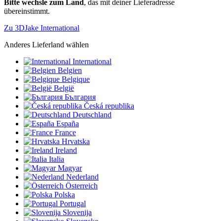
Bitte wechsle zum Land
, das mit deiner Lieferadresse
übereinstimmt.
Zu 3DJake International
Anderes Lieferland wählen
International
Belgien
Belgique
België
България
Česká republika
Deutschland
España
France
Hrvatska
Ireland
Italia
Magyar
Nederland
Österreich
Polska
Portugal
Slovenija