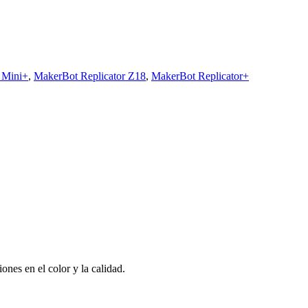
 Mini+
,
MakerBot Replicator Z18
,
MakerBot Replicator+
nes en el color y la calidad.