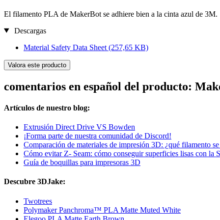
El filamento PLA de MakerBot se adhiere bien a la cinta azul de 3M.
Descargas
Material Safety Data Sheet
(257,65 KB)
Valora este producto
comentarios en español del producto: Ma
Artículos de nuestro blog:
Extrusión Direct Drive VS Bowden
¡Forma parte de nuestra comunidad de Discord!
Comparación de materiales de impresión 3D: ¿qué filamento se 
Cómo evitar Z- Seam: cómo conseguir superficies lisas con la 
Guía de boquillas para impresoras 3D
Descubre 3DJake:
Twotrees
Polymaker Panchroma™ PLA Matte Muted White
Elegoo PLA Matte Earth Brown