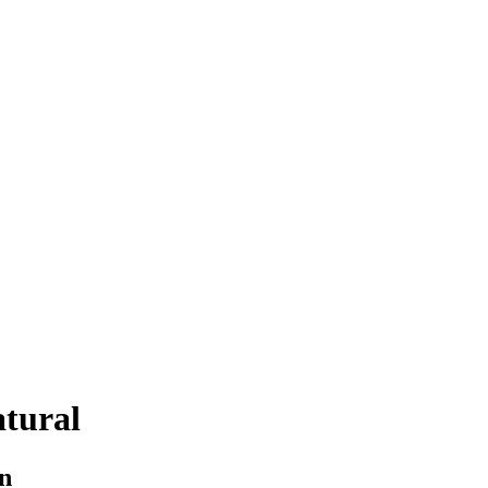
tural
ón