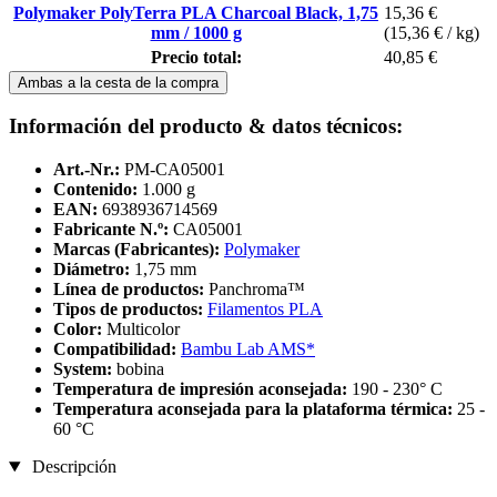
Polymaker PolyTerra PLA Charcoal Black, 1,75
15,36 €
mm / 1000 g
(15,36 € / kg)
Precio total:
40,85 €
Ambas a la cesta de la compra
Información del producto & datos técnicos:
Art.-Nr.:
PM-CA05001
Contenido:
1.000 g
EAN:
6938936714569
Fabricante N.º:
CA05001
Marcas (Fabricantes):
Polymaker
Diámetro:
1,75 mm
Línea de productos:
Panchroma™
Tipos de productos:
Filamentos PLA
Color:
Multicolor
Compatibilidad:
Bambu Lab AMS*
System:
bobina
Temperatura de impresión aconsejada:
190 - 230° C
Temperatura aconsejada para la plataforma térmica:
25 -
60 °C
Descripción