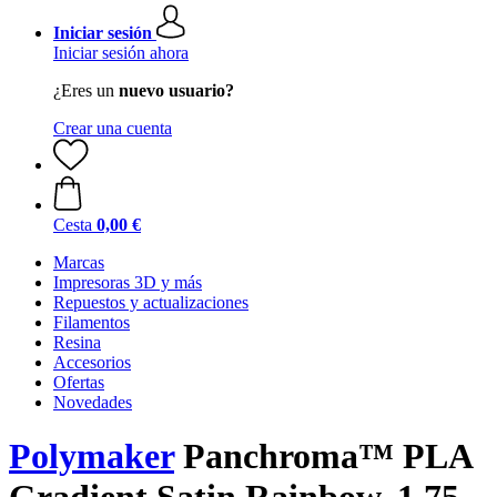
Iniciar sesión
Iniciar sesión ahora
¿Eres un
nuevo usuario?
Crear una cuenta
Cesta
0,00 €
Marcas
Impresoras 3D y más
Repuestos y actualizaciones
Filamentos
Resina
Accesorios
Ofertas
Novedades
Polymaker
Panchroma™ PLA