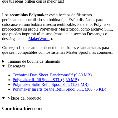
que tus ideas brillen con la mejor luz!
Los
recambios Polymaker
están hechos de filamento
perfectamente enrollado sin bobina fija. Están diseñados para
colocarse en una bobina maestra reutilizable. Para ello, Polymaker
proporciona su propia Polymaker MasterSpool como archivo STL,
que puedes imprimir tú mismo (consulta la sección Descargas o
descárgatela de
MakerWorld
).
Consejo:
Los recambios tienen dimensiones estandarizadas para
que sean compatibles con los sistemas Master Spool más comunes.
Tamaño de bobina de filamento
Descargas
Technical Data Sheet_Panchroma™
(9,80 MB)
Polymaker Refill Spool STL
(3,39 MB)
Polymaker Solid Refill Spool STL
(1,37 MB)
Polymaker Inserts for the Refill Spool STL
(366,75 KB)
Vídeos del producto:
Combina bien con