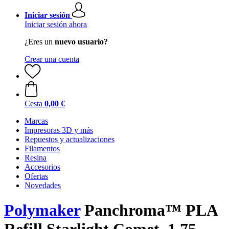
Iniciar sesión
Iniciar sesión ahora
¿Eres un
nuevo usuario?
Crear una cuenta
Cesta
0,00 €
Marcas
Impresoras 3D y más
Repuestos y actualizaciones
Filamentos
Resina
Accesorios
Ofertas
Novedades
Polymaker
Panchroma™ PLA