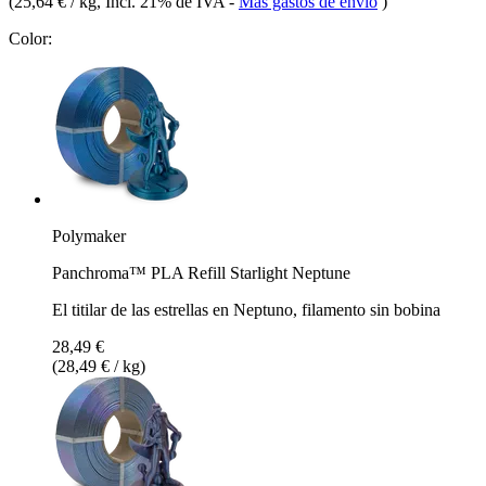
(
25,64 € / kg
, Incl. 21% de IVA
-
Más gastos de envío
)
Color:
Polymaker
Panchroma™ PLA Refill Starlight Neptune
El titilar de las estrellas en Neptuno, filamento sin bobina
28,49 €
(28,49 € / kg)