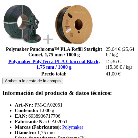
Polymaker Panchroma™ PLA Refill Starlight
25,64 €
(25,64
Comet, 1,75 mm / 1000 g
€ / kg)
Polymaker PolyTerra PLA Charcoal Black,
15,36 €
1,75 mm / 1000 g
(15,36 € / kg)
Precio total:
41,00 €
Ambas a la cesta de la compra
Información del producto & datos técnicos:
Art.-Nr.:
PM-CA02051
Contenido:
1.000 g
EAN:
6938936717706
Fabricante N.º:
CA02051
Marcas (Fabricantes):
Polymaker
Diámetro:
1,75 mm