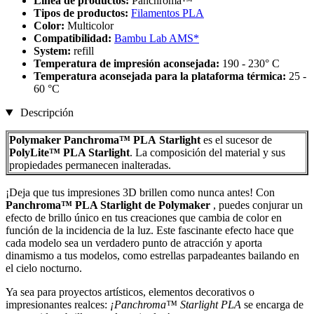
Línea de productos:
Panchroma™
Tipos de productos:
Filamentos PLA
Color:
Multicolor
Compatibilidad:
Bambu Lab AMS*
System:
refill
Temperatura de impresión aconsejada:
190 - 230° C
Temperatura aconsejada para la plataforma térmica:
25 -
60 °C
Descripción
Polymaker Panchroma™ PLA
Starlight
es el sucesor de
PolyLite™ PLA Starlight
. La composición del material y sus
propiedades permanecen inalteradas.
¡Deja que tus impresiones 3D brillen como nunca antes! Con
Panchroma™ PLA Starlight de Polymaker
, puedes conjurar un
efecto de brillo único en tus creaciones que cambia de color en
función de la incidencia de la luz. Este fascinante efecto hace que
cada modelo sea un verdadero punto de atracción y aporta
dinamismo a tus modelos, como estrellas parpadeantes bailando en
el cielo nocturno.
Ya sea para proyectos artísticos, elementos decorativos o
impresionantes realces:
¡Panchroma™ Starlight PLA
se encarga de