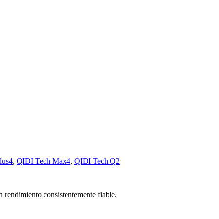
lus4
,
QIDI Tech Max4
,
QIDI Tech Q2
n rendimiento consistentemente fiable.