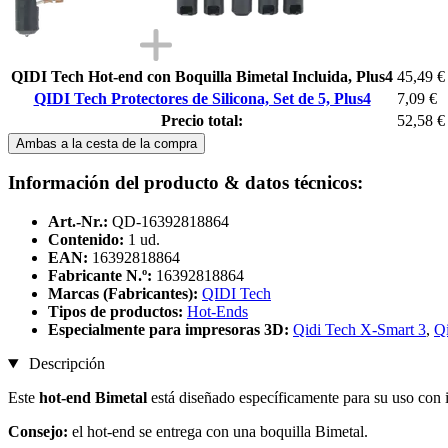
QIDI Tech Hot-end con Boquilla Bimetal Incluida, Plus4
45,49 €
QIDI Tech Protectores de Silicona, Set de 5, Plus4
7,09 €
Precio total:
52,58 €
Ambas a la cesta de la compra
Información del producto & datos técnicos:
Art.-Nr.:
QD-16392818864
Contenido:
1 ud.
EAN:
16392818864
Fabricante N.º:
16392818864
Marcas (Fabricantes):
QIDI Tech
Tipos de productos:
Hot-Ends
Especialmente para impresoras 3D:
Qidi Tech X-Smart 3
,
Qi
Descripción
Este
hot-end Bimetal
está diseñado específicamente para su uso con 
Consejo:
el hot-end se entrega con una boquilla Bimetal.