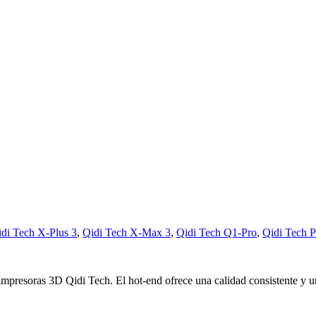
di Tech X-Plus 3
,
Qidi Tech X-Max 3
,
Qidi Tech Q1-Pro
,
Qidi Tech P
impresoras 3D Qidi Tech. El hot-end ofrece una calidad consistente y u