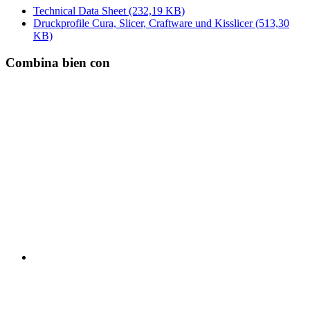
Technical Data Sheet
(232,19 KB)
Druckprofile Cura, Slicer, Craftware und Kisslicer
(513,30
KB)
Combina bien con