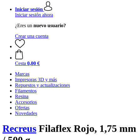
Iniciar sesión
Iniciar sesión ahora
¿Eres un
nuevo usuario?
Crear una cuenta
Cesta
0,00 €
Marcas
Impresoras 3D y más
Repuestos y actualizaciones
Filamentos
Resina
Accesorios
Ofertas
Novedades
Recreus
Filaflex Rojo, 1,75 mm