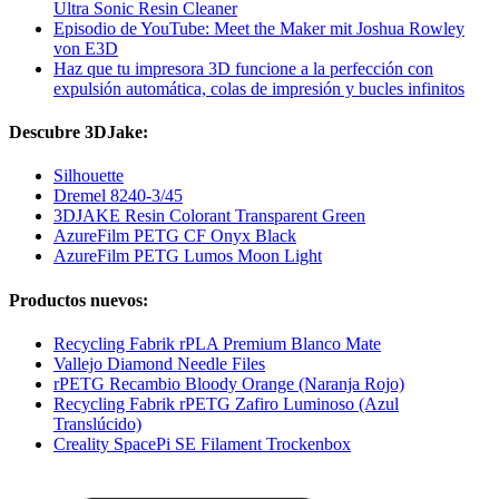
Ultra Sonic Resin Cleaner
Episodio de YouTube: Meet the Maker mit Joshua Rowley
von E3D
Haz que tu impresora 3D funcione a la perfección con
expulsión automática, colas de impresión y bucles infinitos
Descubre 3DJake:
Silhouette
Dremel 8240-3/45
3DJAKE Resin Colorant Transparent Green
AzureFilm PETG CF Onyx Black
AzureFilm PETG Lumos Moon Light
Productos nuevos:
Recycling Fabrik rPLA Premium Blanco Mate
Vallejo Diamond Needle Files
rPETG Recambio Bloody Orange (Naranja Rojo)
Recycling Fabrik rPETG Zafiro Luminoso (Azul
Translúcido)
Creality SpacePi SE Filament Trockenbox