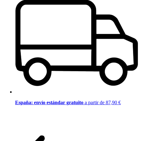
España: envío estándar gratuito
a partir de 87,90 €