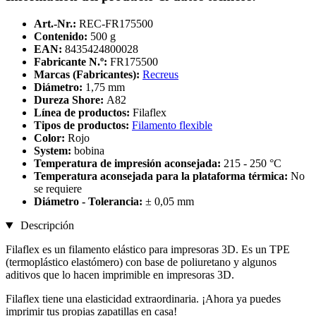
Art.-Nr.:
REC-FR175500
Contenido:
500 g
EAN:
8435424800028
Fabricante N.º:
FR175500
Marcas (Fabricantes):
Recreus
Diámetro:
1,75 mm
Dureza Shore:
A82
Línea de productos:
Filaflex
Tipos de productos:
Filamento flexible
Color:
Rojo
System:
bobina
Temperatura de impresión aconsejada:
215 - 250 °C
Temperatura aconsejada para la plataforma térmica:
No
se requiere
Diámetro - Tolerancia:
± 0,05 mm
Descripción
Filaflex es un filamento elástico para impresoras 3D. Es un TPE
(termoplástico elastómero) con base de poliuretano y algunos
aditivos que lo hacen imprimible en impresoras 3D.
Filaflex tiene una elasticidad extraordinaria. ¡Ahora ya puedes
imprimir tus propias zapatillas en casa!