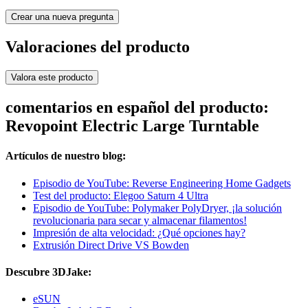
Crear una nueva pregunta
Valoraciones del producto
Valora este producto
comentarios en español del producto:
Revopoint Electric Large Turntable
Artículos de nuestro blog:
Episodio de YouTube: Reverse Engineering Home Gadgets
Test del producto: Elegoo Saturn 4 Ultra
Episodio de YouTube: Polymaker PolyDryer, ¡la solución
revolucionaria para secar y almacenar filamentos!
Impresión de alta velocidad: ¿Qué opciones hay?
Extrusión Direct Drive VS Bowden
Descubre 3DJake:
eSUN