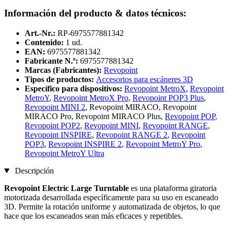
Información del producto & datos técnicos:
Art.-Nr.:
RP-6975577881342
Contenido:
1 ud.
EAN:
6975577881342
Fabricante N.º:
6975577881342
Marcas (Fabricantes):
Revopoint
Tipos de productos:
Accesorios para escáneres 3D
Específico para dispositivos:
Revopoint MetroX
,
Revopoint
MetroY
,
Revopoint MetroX Pro
,
Revopoint POP3 Plus
,
Revopoint MINI 2
, Revopoint MIRACO, Revopoint
MIRACO Pro, Revopoint MIRACO Plus,
Revopoint POP
,
Revopoint POP2
,
Revopoint MINI
,
Revopoint RANGE
,
Revopoint INSPIRE
,
Revopoint RANGE 2
,
Revopoint
POP3
,
Revopoint INSPIRE 2
,
Revopoint MetroY Pro
,
Revopoint MetroY Ultra
Descripción
Revopoint Electric Large
Turntable
es una plataforma giratoria
motorizada desarrollada específicamente para su uso en escaneado
3D. Permite la rotación uniforme y automatizada de objetos, lo que
hace que los escaneados sean más eficaces y repetibles.