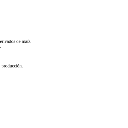
erivados de maíz.
.
e producción.