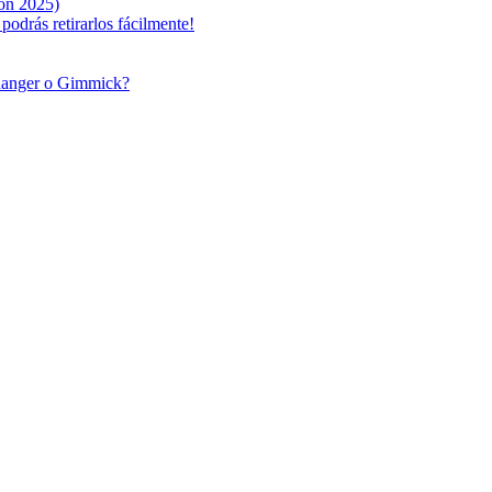
ón 2025)
odrás retirarlos fácilmente!
anger o Gimmick?