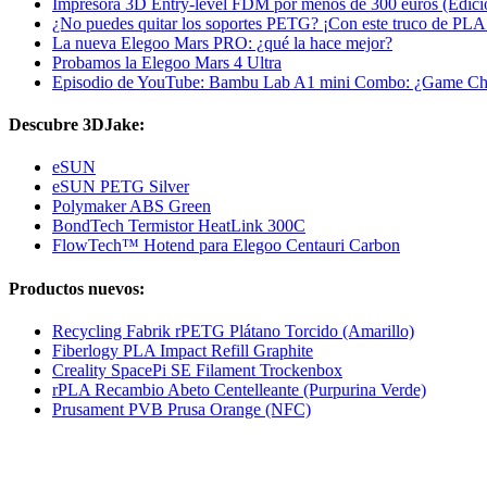
Impresora 3D Entry-level FDM por menos de 300 euros (Edici
¿No puedes quitar los soportes PETG? ¡Con este truco de PLA p
La nueva Elegoo Mars PRO: ¿qué la hace mejor?
Probamos la Elegoo Mars 4 Ultra
Episodio de YouTube: Bambu Lab A1 mini Combo: ¿Game Ch
Descubre 3DJake:
eSUN
eSUN PETG Silver
Polymaker ABS Green
BondTech Termistor HeatLink 300C
FlowTech™ Hotend para Elegoo Centauri Carbon
Productos nuevos:
Recycling Fabrik rPETG Plátano Torcido (Amarillo)
Fiberlogy PLA Impact Refill Graphite
Creality SpacePi SE Filament Trockenbox
rPLA Recambio Abeto Centelleante (Purpurina Verde)
Prusament PVB Prusa Orange (NFC)