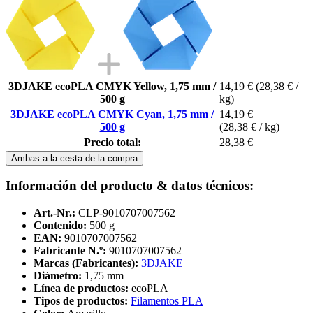
3DJAKE ecoPLA CMYK Yellow, 1,75 mm /
14,19 €
(28,38 € /
500 g
kg)
3DJAKE ecoPLA CMYK Cyan, 1,75 mm /
14,19 €
500 g
(28,38 € / kg)
Precio total:
28,38 €
Ambas a la cesta de la compra
Información del producto & datos técnicos:
Art.-Nr.:
CLP-9010707007562
Contenido:
500 g
EAN:
9010707007562
Fabricante N.º:
9010707007562
Marcas (Fabricantes):
3DJAKE
Diámetro:
1,75 mm
Línea de productos:
ecoPLA
Tipos de productos:
Filamentos PLA