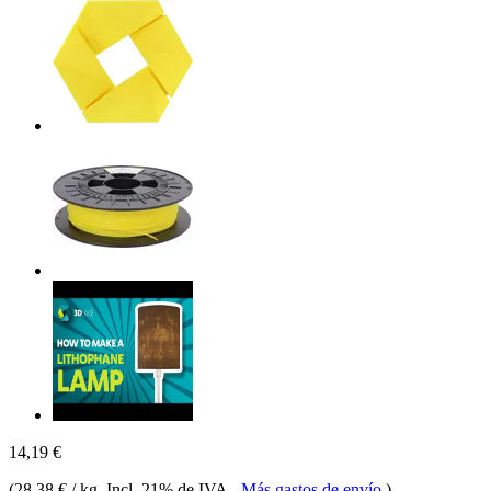
14,19 €
(
28,38 € / kg
, Incl. 21% de IVA
-
Más gastos de envío
)