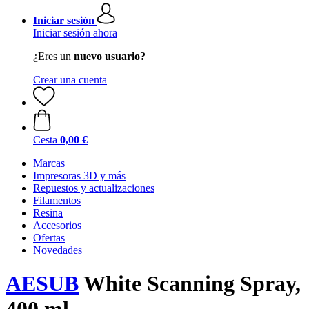
Iniciar sesión
Iniciar sesión ahora
¿Eres un
nuevo usuario?
Crear una cuenta
Cesta
0,00 €
Marcas
Impresoras 3D y más
Repuestos y actualizaciones
Filamentos
Resina
Accesorios
Ofertas
Novedades
AESUB
White Scanning Spray,