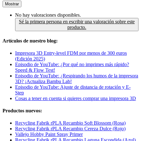
Mostrar
No hay valoraciones disponibles.
Sé la primera persona en escribir una valoración sobre este
producto.
Artículos de nuestro blog:
Impresora 3D Entry-level FDM por menos de 300 euros
(Edición 2025)
Episodio de YouTube: ¿Por qué no imprimes más rápido?
Speed & Flow Test!
Episodio de YouTube: ¿Respirando los humos de la impresora
3D? ¡Actualiza Bambu Lab!
Episodio de YouTube: Ajuste de distancia de rotación y E-
Step
Cosas a tener en cuenta si quieres comprar una impresora 3D
Productos nuevos:
Recycling Fabrik rPLA Recambio Soft Blossom (Rosa)
Recycling Fabrik rPLA Recambio Cereza Dulce (Rojo)
Vallejo Hobby Paint Spray Primer
Recycling Fabrik rPLA Recambio Laguna Escondida (Azul)