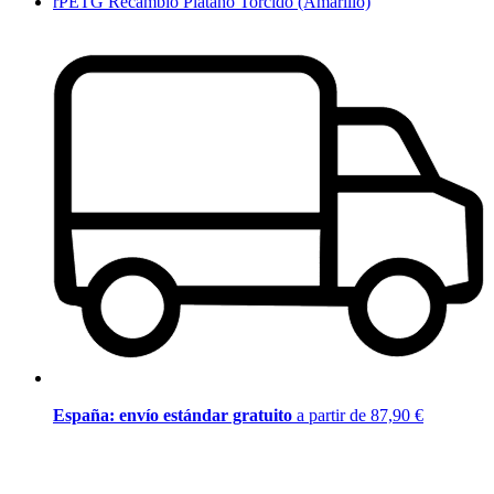
rPETG Recambio Plátano Torcido (Amarillo)
España: envío estándar gratuito
a partir de 87,90 €