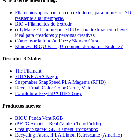
Artículos de nuestro blog:
Filamentos aptos para uso en exteriores, para impresión 3D
resistente a la intemperie.
BIO - Filamentos de Extrudr
eufyMake E1: impresora 3D UV para texturas en relieve,
ideal para creadores y personas creativas
Cómo usar la función Fuzzy Skin en Cura
El nueva BIQU B1 - ¿Un competidor para la Ender 3?
Descubre 3DJake:
The Filament
3DJAKE ASA Negro
Snapmaker SnapSpeed PLA Magenta (RFID)
Revell Email Color Color Carne, Mate
Formfutura EasyFil™ HIPS Grey
Productos nuevos:
BIQU Panda Vent RGB
rPETG Amatista Real (Violeta Translúcido)
Creality SpacePi SE Filament Trockenbox
Recycling Fabrik rPLA Limón Refrescante (Amarillo)