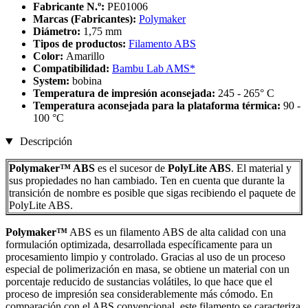
Fabricante N.º:
PE01006
Marcas (Fabricantes):
Polymaker
Diámetro:
1,75 mm
Tipos de productos:
Filamento ABS
Color:
Amarillo
Compatibilidad:
Bambu Lab AMS*
System:
bobina
Temperatura de impresión aconsejada:
245 - 265° C
Temperatura aconsejada para la plataforma térmica:
90 -
100 °C
Descripción
Polymaker™ ABS
es el sucesor de
PolyLite ABS
. El material y
sus propiedades no han cambiado. Ten en cuenta que durante la
transición de nombre es posible que sigas recibiendo el paquete de
PolyLite ABS.
Polymaker™
ABS es un filamento ABS de alta calidad con una
formulación optimizada, desarrollada específicamente para un
procesamiento limpio y controlado. Gracias al uso de un proceso
especial de polimerización en masa, se obtiene un material con un
porcentaje reducido de sustancias volátiles, lo que hace que el
proceso de impresión sea considerablemente más cómodo. En
comparación con el ABS convencional, este filamento se caracteriza