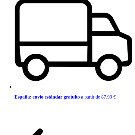
España: envío estándar gratuito
a partir de 87,90 €