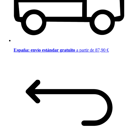
España: envío estándar gratuito
a partir de 87,90 €