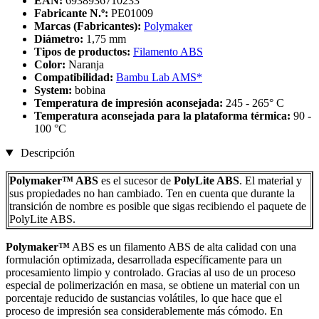
EAN:
6938936710233
Fabricante N.º:
PE01009
Marcas (Fabricantes):
Polymaker
Diámetro:
1,75 mm
Tipos de productos:
Filamento ABS
Color:
Naranja
Compatibilidad:
Bambu Lab AMS*
System:
bobina
Temperatura de impresión aconsejada:
245 - 265° C
Temperatura aconsejada para la plataforma térmica:
90 -
100 °C
Descripción
Polymaker™ ABS
es el sucesor de
PolyLite ABS
. El material y
sus propiedades no han cambiado. Ten en cuenta que durante la
transición de nombre es posible que sigas recibiendo el paquete de
PolyLite ABS.
Polymaker™
ABS es un filamento ABS de alta calidad con una
formulación optimizada, desarrollada específicamente para un
procesamiento limpio y controlado. Gracias al uso de un proceso
especial de polimerización en masa, se obtiene un material con un
porcentaje reducido de sustancias volátiles, lo que hace que el
proceso de impresión sea considerablemente más cómodo. En