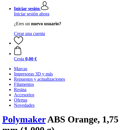
Iniciar sesión
Iniciar sesión ahora
¿Eres un
nuevo usuario?
Crear una cuenta
Cesta
0,00 €
Marcas
Impresoras 3D y más
Repuestos y actualizaciones
Filamentos
Resina
Accesorios
Ofertas
Novedades
Polymaker
ABS Orange, 1,75