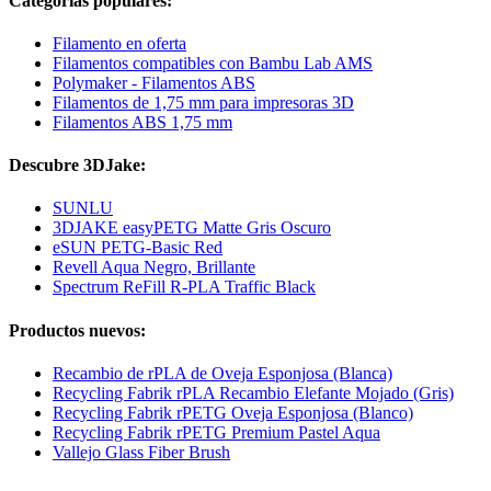
Categorías populares:
Filamento en oferta
Filamentos compatibles con Bambu Lab AMS
Polymaker - Filamentos ABS
Filamentos de 1,75 mm para impresoras 3D
Filamentos ABS 1,75 mm
Descubre 3DJake:
SUNLU
3DJAKE easyPETG Matte Gris Oscuro
eSUN PETG-Basic Red
Revell Aqua Negro, Brillante
Spectrum ReFill R-PLA Traffic Black
Productos nuevos:
Recambio de rPLA de Oveja Esponjosa (Blanca)
Recycling Fabrik rPLA Recambio Elefante Mojado (Gris)
Recycling Fabrik rPETG Oveja Esponjosa (Blanco)
Recycling Fabrik rPETG Premium Pastel Aqua
Vallejo Glass Fiber Brush