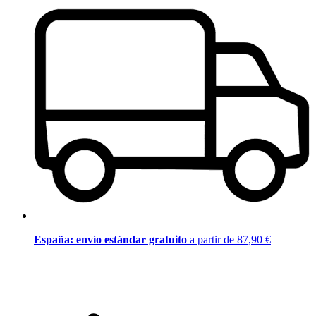
España: envío estándar gratuito
a partir de 87,90 €