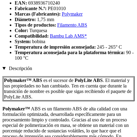
EAN:
6938936710240
Fabricante N.º:
PE01010
Marcas (Fabricantes):
Polymaker
Diámetro:
1,75 mm
Tipos de productos:
Filamento ABS
Color:
Turquesa
Compatibilidad:
Bambu Lab AMS*
System:
bobina
Temperatura de impresión aconsejada:
245 - 265° C
Temperatura aconsejada para la plataforma térmica:
90 -
100 °C
Descripción
Polymaker™ ABS
es el sucesor de
PolyLite ABS
. El material y
sus propiedades no han cambiado. Ten en cuenta que durante la
transición de nombre es posible que sigas recibiendo el paquete de
PolyLite ABS.
Polymaker™
ABS es un filamento ABS de alta calidad con una
formulación optimizada, desarrollada específicamente para un
procesamiento limpio y controlado. Gracias al uso de un proceso
especial de polimerización en masa, se obtiene un material con un
porcentaje reducido de sustancias volátiles, lo que hace que el
proceso de impresión sea considerablemente más cómodo. En