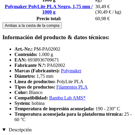
Polymaker PolyLite PLA Negro, 1,75 mm /
30,49 €
1000 g
(30,49 € / kg)
Precio total:
60,98 €
Ambas a la cesta de la compra
Información del producto & datos técnicos:
Art.-Nr.:
PM-PA02002
Contenido:
1.000 g
EAN:
6938936709671
Fabricante N.º:
PA02002
Marcas (Fabricantes):
Polymaker
Diámetro:
1,75 mm
Línea de productos:
PolyLite PLA
Tipos de productos:
Filamentos PLA
Color:
Blanco
Compatibilidad:
Bambu Lab AMS*
System:
bobina
Temperatura de impresión aconsejada:
190 - 230° C
Temperatura aconsejada para la plataforma térmica:
25 -
60 °C
Descripción