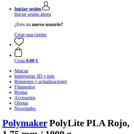
Iniciar sesión
Iniciar sesión ahora
¿Eres un
nuevo usuario?
Crear una cuenta
Cesta
0,00 €
Marcas
Impresoras 3D y más
Repuestos y actualizaciones
Filamentos
Resina
Accesorios
Ofertas
Novedades
Polymaker
PolyLite PLA Rojo,