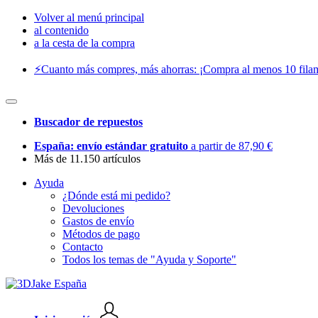
Volver al menú principal
al contenido
a la cesta de la compra
⚡️Cuanto más compres, más ahorras: ¡Compra al menos 10 filam
Buscador de repuestos
España: envío estándar gratuito
a partir de 87,90 €
Más de 11.150 artículos
Ayuda
¿Dónde está mi pedido?
Devoluciones
Gastos de envío
Métodos de pago
Contacto
Todos los temas de "Ayuda y Soporte"