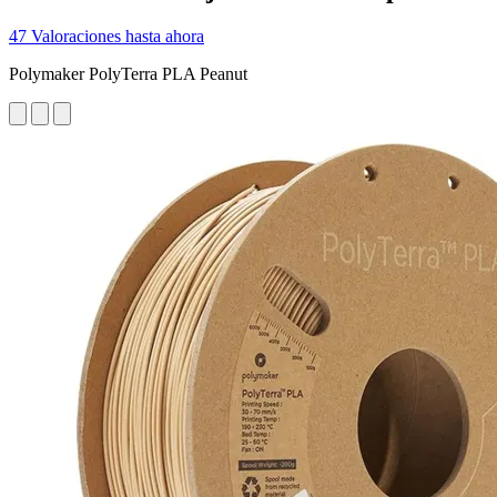
47 Valoraciones hasta ahora
Polymaker PolyTerra PLA Peanut