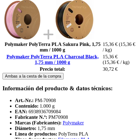
Polymaker PolyTerra PLA Sakura Pink, 1,75
15,36 €
(15,36 €
mm / 1000 g
/ kg)
Polymaker PolyTerra PLA Charcoal Black,
15,36 €
1,75 mm / 1000 g
(15,36 € / kg)
Precio total:
30,72 €
Ambas a la cesta de la compra
Información del producto & datos técnicos:
Art.-Nr.:
PM-70908
Contenido:
1.000 g
EAN:
6938936709084
Fabricante N.º:
PM70908
Marcas (Fabricantes):
Polymaker
Diámetro:
1,75 mm
Línea de productos:
PolyTerra PLA