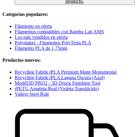
producto.
Categorías populares:
Filamento en oferta
Filamentos compatibles con Bambu Lab AMS
Los más vendidos en oferta
Polymaker - Filamentos PolyTerra PLA
Filamento PLA de 1,75mm
Productos nuevos:
Recycling Fabrik rPLA Premium Matte Monumental
Recycling Fabrik rPLA Laguna Oscura (Azul)
Modifi3D PRO2 - 3D Druck Finishing Tool
rPETG Amatista Real (Violeta Translúcido)
Vallejo Steel Rule