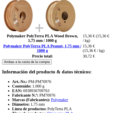
Polymaker PolyTerra PLA Wood Brown,
15,36 €
(15,36 €
1,75 mm / 1000 g
/ kg)
Polymaker PolyTerra PLA Peanut, 1,75 mm /
15,36 €
1000 g
(15,36 € / kg)
Precio total:
30,72 €
Ambas a la cesta de la compra
Información del producto & datos técnicos:
Art.-Nr.:
PM-PM70976
Contenido:
1.000 g
EAN:
6938936709763
Fabricante N.º:
PM70976
Marcas (Fabricantes):
Polymaker
Diámetro:
1,75 mm
Línea de productos:
PolyTerra PLA