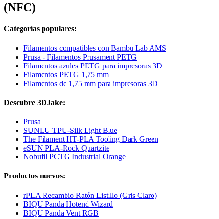
(NFC)
Categorías populares:
Filamentos compatibles con Bambu Lab AMS
Prusa - Filamentos Prusament PETG
Filamentos azules PETG para impresoras 3D
Filamentos PETG 1,75 mm
Filamentos de 1,75 mm para impresoras 3D
Descubre 3DJake:
Prusa
SUNLU TPU-Silk Light Blue
The Filament HT-PLA Tooling Dark Green
eSUN PLA-Rock Quartzite
Nobufil PCTG Industrial Orange
Productos nuevos:
rPLA Recambio Ratón Listillo (Gris Claro)
BIQU Panda Hotend Wizard
BIQU Panda Vent RGB