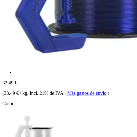
33,49 €
(
33,49 € / kg
, Incl. 21% de IVA
-
Más gastos de envío
)
Color: