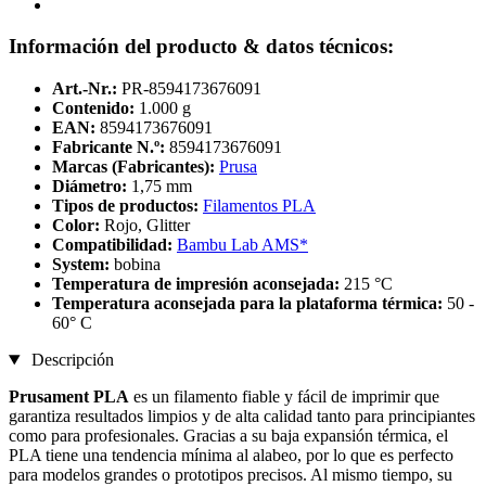
Información del producto & datos técnicos:
Art.-Nr.:
PR-8594173676091
Contenido:
1.000 g
EAN:
8594173676091
Fabricante N.º:
8594173676091
Marcas (Fabricantes):
Prusa
Diámetro:
1,75 mm
Tipos de productos:
Filamentos PLA
Color:
Rojo, Glitter
Compatibilidad:
Bambu Lab AMS*
System:
bobina
Temperatura de impresión aconsejada:
215 °C
Temperatura aconsejada para la plataforma térmica:
50 -
60° C
Descripción
Prusament PLA
es un filamento fiable y fácil de imprimir que
garantiza resultados limpios y de alta calidad tanto para principiantes
como para profesionales. Gracias a su baja expansión térmica, el
PLA tiene una tendencia mínima al alabeo, por lo que es perfecto
para modelos grandes o prototipos precisos. Al mismo tiempo, su