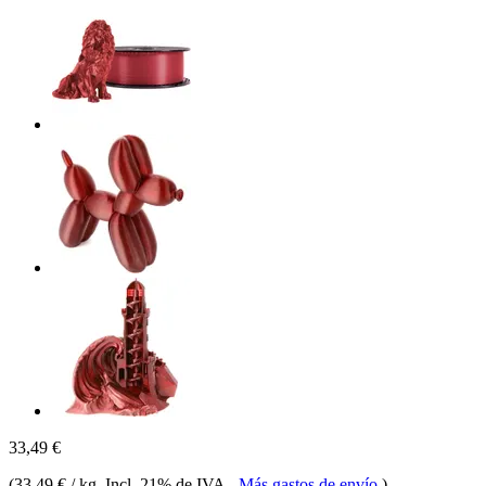
33,49 €
(
33,49 € / kg
, Incl. 21% de IVA
-
Más gastos de envío
)