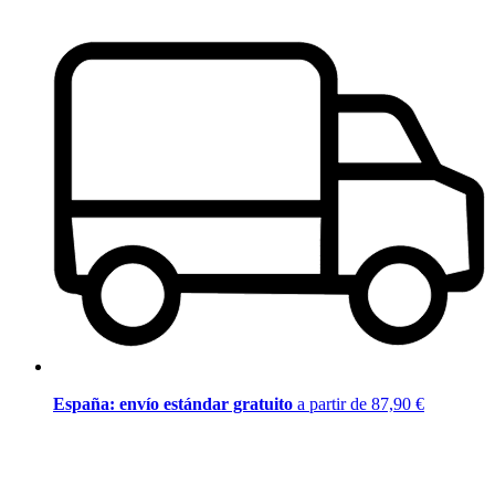
España: envío estándar gratuito
a partir de 87,90 €