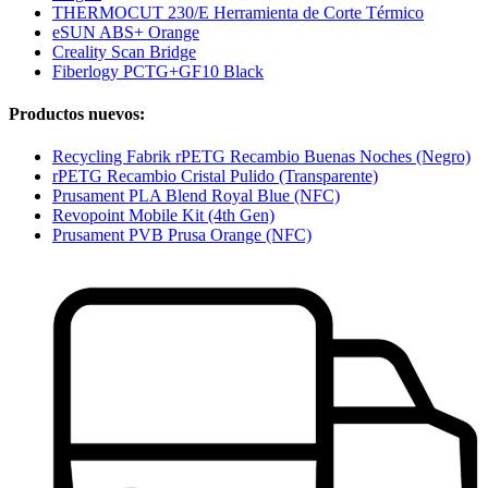
THERMOCUT 230/E Herramienta de Corte Térmico
eSUN ABS+ Orange
Creality Scan Bridge
Fiberlogy PCTG+GF10 Black
Productos nuevos:
Recycling Fabrik rPETG Recambio Buenas Noches (Negro)
rPETG Recambio Cristal Pulido (Transparente)
Prusament PLA Blend Royal Blue (NFC)
Revopoint Mobile Kit (4th Gen)
Prusament PVB Prusa Orange (NFC)