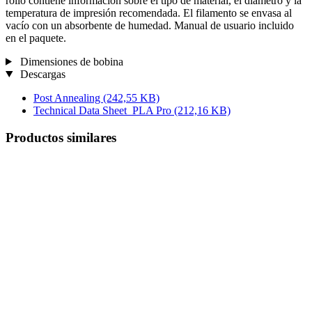
rollo contiene información sobre el tipo de material, el diámetro y la
temperatura de impresión recomendada. El filamento se envasa al
vacío con un absorbente de humedad. Manual de usuario incluido
en el paquete.
Dimensiones de bobina
Descargas
Post Annealing
(242,55 KB)
Technical Data Sheet_PLA Pro
(212,16 KB)
Productos similares