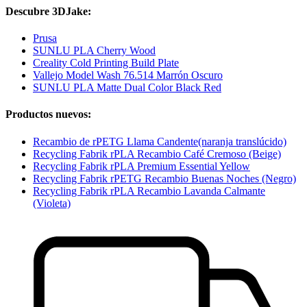
Descubre 3DJake:
Prusa
SUNLU PLA Cherry Wood
Creality Cold Printing Build Plate
Vallejo Model Wash 76.514 Marrón Oscuro
SUNLU PLA Matte Dual Color Black Red
Productos nuevos:
Recambio de rPETG Llama Candente(naranja translúcido)
Recycling Fabrik rPLA Recambio Café Cremoso (Beige)
Recycling Fabrik rPLA Premium Essential Yellow
Recycling Fabrik rPETG Recambio Buenas Noches (Negro)
Recycling Fabrik rPLA Recambio Lavanda Calmante
(Violeta)