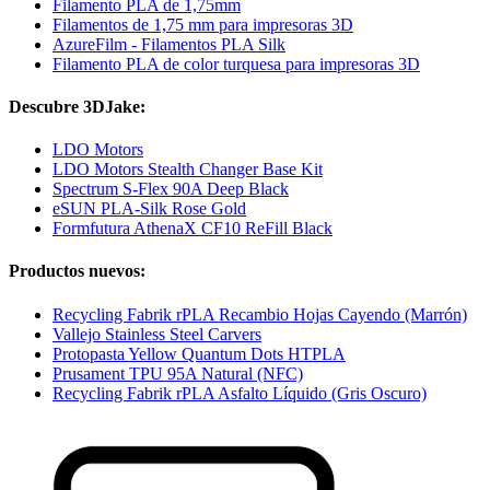
Filamento PLA de 1,75mm
Filamentos de 1,75 mm para impresoras 3D
AzureFilm - Filamentos PLA Silk
Filamento PLA de color turquesa para impresoras 3D
Descubre 3DJake:
LDO Motors
LDO Motors Stealth Changer Base Kit
Spectrum S-Flex 90A Deep Black
eSUN PLA-Silk Rose Gold
Formfutura AthenaX CF10 ReFill Black
Productos nuevos:
Recycling Fabrik rPLA Recambio Hojas Cayendo (Marrón)
Vallejo Stainless Steel Carvers
Protopasta Yellow Quantum Dots HTPLA
Prusament TPU 95A Natural (NFC)
Recycling Fabrik rPLA Asfalto Líquido (Gris Oscuro)