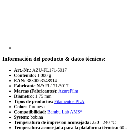
Información del producto & datos técnicos:
Art.-Nr.:
AZU-FL171-5017
Contenido:
1.000 g
EAN:
3830063548914
Fabricante N.º:
FL171-5017
Marcas (Fabricantes):
AzureFilm
Diámetro:
1,75 mm
Tipos de productos:
Filamentos PLA
Color:
Turquesa
Compatibilidad:
Bambu Lab AMS*
System:
bobina
Temperatura de impresión aconsejada:
220 - 240 °C
Temperatura aconsejada para la plataforma térmica:
60 -