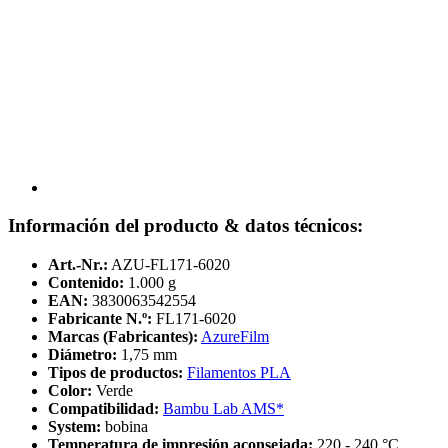
Información del producto & datos técnicos:
Art.-Nr.:
AZU-FL171-6020
Contenido:
1.000 g
EAN:
3830063542554
Fabricante N.º:
FL171-6020
Marcas (Fabricantes):
AzureFilm
Diámetro:
1,75 mm
Tipos de productos:
Filamentos PLA
Color:
Verde
Compatibilidad:
Bambu Lab AMS*
System:
bobina
Temperatura de impresión aconsejada:
220 - 240 °C