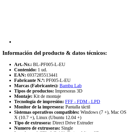
Información del producto & datos técnicos:
Art.-Nr.:
BL-PF005-L-EU
Contenido:
1 ud.
EAN:
6937285513441
Fabricante N.º:
PF005-L-EU
Marcas (Fabricantes):
Bambu Lab
Tipos de productos:
Impresoras 3D
Montaje:
Kit de montaje
Tecnología de impresión:
FFF - FDM - LPD
Monitor de la impresora:
Pantalla táctil
Sistemas operativos compatibles:
Windows (7 +), Mac OS
X (10.7 +), Linux (Ubuntu 12.04 +)
Tipo de extrusora:
Direct Drive Extruder
Numero de extrusoras:
Single