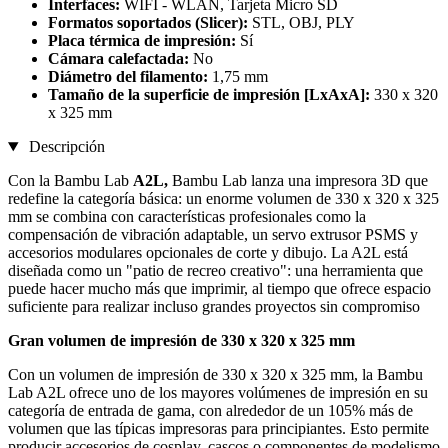
Interfaces:
WIFI - WLAN, Tarjeta Micro SD
Formatos soportados (Slicer):
STL, OBJ, PLY
Placa térmica de impresión:
Sí
Cámara calefactada:
No
Diámetro del filamento:
1,75 mm
Tamaño de la superficie de impresión [LxAxA]:
330 x 320
x 325 mm
Descripción
Con la Bambu Lab
A2L,
Bambu Lab lanza una impresora 3D que
redefine la categoría básica: un enorme volumen de 330 x 320 x 325
mm se combina con características profesionales como la
compensación de vibración adaptable, un servo extrusor PSMS y
accesorios modulares opcionales de corte y dibujo. La A2L está
diseñada como un "patio de recreo creativo": una herramienta que
puede hacer mucho más que imprimir, al tiempo que ofrece espacio
suficiente para realizar incluso grandes proyectos sin compromiso
Gran volumen de impresión de 330 x 320 x 325 mm
Con un volumen de impresión de 330 x 320 x 325 mm, la Bambu
Lab A2L ofrece uno de los mayores volúmenes de impresión en su
categoría de entrada de gama, con alrededor de un 105% más de
volumen que las típicas impresoras para principiantes. Esto permite
producir accesorios de cosplay, cascos o componentes de modelismo