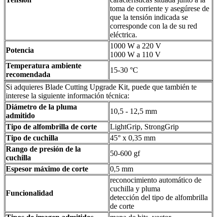
toma de corriente y asegúrese de
que la tensión indicada se
corresponde con la de su red
eléctrica.
1000 W a 220 V
Potencia
1000 W a 110 V
Temperatura ambiente
15-30 °C
recomendada
Si adquieres Blade Cutting Upgrade Kit, puede que también te
interese la siguiente información técnica:
Diámetro de la pluma
10,5 - 12,5 mm
admitido
Tipo de alfombrilla de corte
LightGrip, StrongGrip
Tipo de cuchilla
45° x 0,35 mm
Rango de presión de la
50-600 gf
cuchilla
Espesor máximo de corte
0,5 mm
reconocimiento automático de
cuchilla y pluma
Funcionalidad
detección del tipo de alfombrilla
de corte