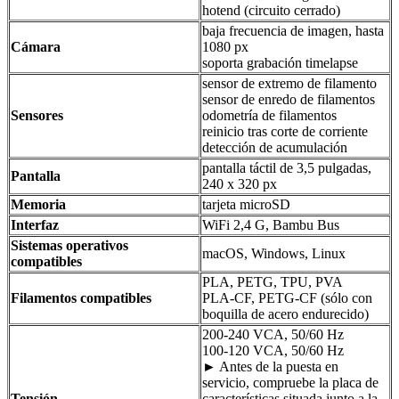
hotend (circuito cerrado)
baja frecuencia de imagen, hasta
Cámara
1080 px
soporta grabación timelapse
sensor de extremo de filamento
sensor de enredo de filamentos
Sensores
odometría de filamentos
reinicio tras corte de corriente
detección de acumulación
pantalla táctil de 3,5 pulgadas,
Pantalla
240 x 320 px
Memoria
tarjeta microSD
Interfaz
WiFi 2,4 G, Bambu Bus
Sistemas operativos
macOS, Windows, Linux
compatibles
PLA, PETG, TPU, PVA
Filamentos compatibles
PLA-CF, PETG-CF (sólo con
boquilla de acero endurecido)
200-240 VCA, 50/60 Hz
100-120 VCA, 50/60 Hz
► Antes de la puesta en
servicio, compruebe la placa de
Tensión
características situada junto a la