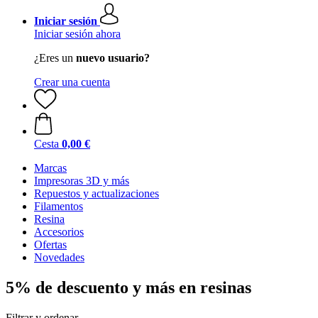
Iniciar sesión
Iniciar sesión ahora
¿Eres un
nuevo usuario?
Crear una cuenta
Cesta
0,00 €
Marcas
Impresoras 3D y más
Repuestos y actualizaciones
Filamentos
Resina
Accesorios
Ofertas
Novedades
5% de descuento y más en resinas
Filtrar y ordenar