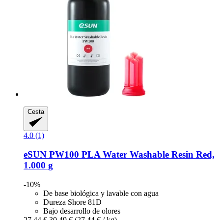
Cesta
4.0 (1)
eSUN
PW100 PLA Water Washable Resin Red,
1.000 g
-10%
De base biológica y lavable con agua
Dureza Shore 81D
Bajo desarrollo de olores
27,44 €
30,49 €
(27,44 € / kg)