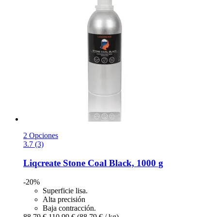
2 Opciones
3.7 (3)
Liqcreate
Stone Coal Black, 1000 g
-20%
Superficie lisa.
Alta precisión
Baja contracción.
88,79 €
110,99 €
(88,79 € / kg)