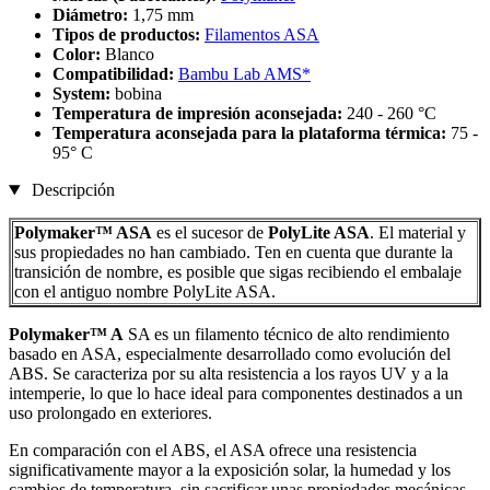
Diámetro:
1,75 mm
Tipos de productos:
Filamentos ASA
Color:
Blanco
Compatibilidad:
Bambu Lab AMS*
System:
bobina
Temperatura de impresión aconsejada:
240 - 260 °C
Temperatura aconsejada para la plataforma térmica:
75 -
95° C
Descripción
Polymaker™ ASA
es el sucesor de
PolyLite ASA
. El material y
sus propiedades no han cambiado. Ten en cuenta que durante la
transición de nombre, es posible que sigas recibiendo el embalaje
con el antiguo nombre PolyLite ASA.
Polymaker™ A
SA es un filamento técnico de alto rendimiento
basado en ASA, especialmente desarrollado como evolución del
ABS. Se caracteriza por su alta resistencia a los rayos UV y a la
intemperie, lo que lo hace ideal para componentes destinados a un
uso prolongado en exteriores.
En comparación con el ABS, el ASA ofrece una resistencia
significativamente mayor a la exposición solar, la humedad y los
cambios de temperatura, sin sacrificar unas propiedades mecánicas