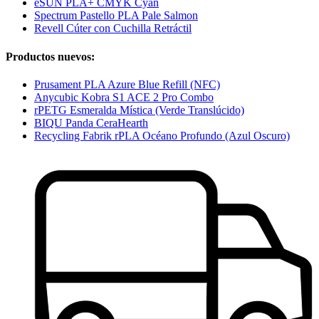
eSUN PLA+ CMYK Cyan
Spectrum Pastello PLA Pale Salmon
Revell Cúter con Cuchilla Retráctil
Productos nuevos:
Prusament PLA Azure Blue Refill (NFC)
Anycubic Kobra S1 ACE 2 Pro Combo
rPETG Esmeralda Mística (Verde Translúcido)
BIQU Panda CeraHearth
Recycling Fabrik rPLA Océano Profundo (Azul Oscuro)