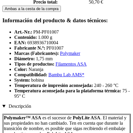
Precio total:
50,70 €
Ambas a la cesta de la compra
Información del producto & datos técnicos:
Art.-Nr.:
PM-PF01007
Contenido:
1.000 g
EAN:
6938936710004
Fabricante N.º:
PF01007
Marcas (Fabricantes):
Polymaker
Diámetro:
1,75 mm
Tipos de productos:
Filamentos ASA
Color:
Naranja
Compatibilidad:
Bambu Lab AMS*
System:
bobina
Temperatura de impresión aconsejada:
240 - 260 °C
Temperatura aconsejada para la plataforma térmica:
75 -
95° C
Descripción
Polymaker™ ASA
es el sucesor de
PolyLite ASA
. El material y
sus propiedades no han cambiado. Ten en cuenta que durante la
transición de nombre, es posible que sigas recibiendo el embalaje