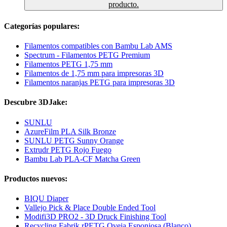
producto.
Categorías populares:
Filamentos compatibles con Bambu Lab AMS
Spectrum - Filamentos PETG Premium
Filamentos PETG 1,75 mm
Filamentos de 1,75 mm para impresoras 3D
Filamentos naranjas PETG para impresoras 3D
Descubre 3DJake:
SUNLU
AzureFilm PLA Silk Bronze
SUNLU PETG Sunny Orange
Extrudr PETG Rojo Fuego
Bambu Lab PLA-CF Matcha Green
Productos nuevos:
BIQU Diaper
Vallejo Pick & Place Double Ended Tool
Modifi3D PRO2 - 3D Druck Finishing Tool
Recycling Fabrik rPETG Oveja Esponjosa (Blanco)