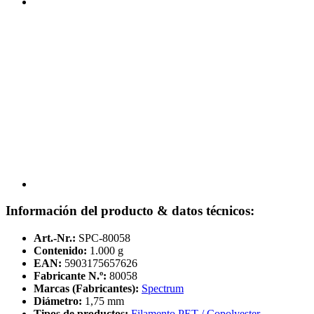
Información del producto & datos técnicos:
Art.-Nr.:
SPC-80058
Contenido:
1.000 g
EAN:
5903175657626
Fabricante N.º:
80058
Marcas (Fabricantes):
Spectrum
Diámetro:
1,75 mm
Tipos de productos:
Filamento PET / Copolyester