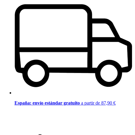
España: envío estándar gratuito
a partir de 87,90 €