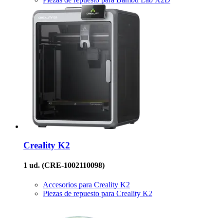
Creality
K2
1 ud.
(CRE-1002110098)
Accesorios para Creality K2
Piezas de repuesto para Creality K2