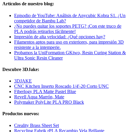
Artículos de nuestro blog:
Episodio de YouTube: Análisis de Anycubic Kobra S1. ¿Un
competidor de Bambu Lab?
¿No puedes quitar los soportes PETG? ¡Con este truco de
PLA podrás retirarlos fácilmente!
Impresión de alta velocidad: ¿Qué opciones hay?
Filamentos aptos para uso en exteriores, para impresión 3D
resistente a la intemperie.
Probamos la UniFormation GKtwo, Resin Curing Station &
Ultra Sonic Resin Cleaner
Descubre 3DJake:
3DJAKE
CNC Kitchen Inserto Roscado 1/4'-20 Corto UNC
Fiberlogy PLA Matte Pastel Blue
Revell Aqua Marrón, Mate
Polymaker PolyLite PLA PRO Black
Productos nuevos:
Creality Brass Sheet Set
Recycling Fabrik rPLA Recambio Vela Brillante