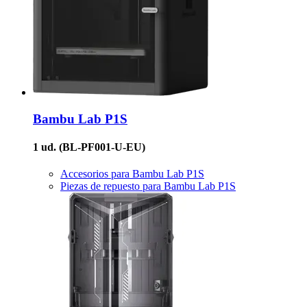
Bambu Lab
P1S
1 ud.
(BL-PF001-U-EU)
Accesorios para Bambu Lab P1S
Piezas de repuesto para Bambu Lab P1S