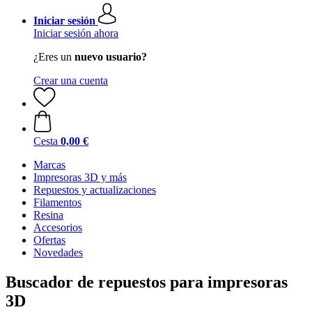
Iniciar sesión
Iniciar sesión ahora
¿Eres un
nuevo usuario?
Crear una cuenta
Cesta
0,00 €
Marcas
Impresoras 3D y más
Repuestos y actualizaciones
Filamentos
Resina
Accesorios
Ofertas
Novedades
Buscador de repuestos para impresoras
3D