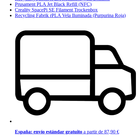
Prusament PLA Jet Black Refill (NFC)
Creality SpacePi SE Filament Trockenbox
Recycling Fabrik rPLA Vela Iluminada (Purpurina Roja)
España: envío estándar gratuito
a partir de 87,90 €